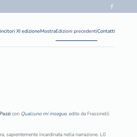
incitori XI edizione
Mostra
Edizioni precedenti
Contatti
Pazzi
con
Qualcuno mi insegue
, edito da Frassinelli
a, sapientemente incardinata nella narrazione. L0