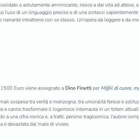
onsolidato e astutamente ammiccante, riesce a dar vita ad attese, 
rso l'uso di un linguaggio preciso e di una sintassi sapientemente c
'io narrante intrattiene con se stesso. Un'opera da leggere e da me
 1500 Euro viene assegnato a
Dino Finetti
per
M@il di cuore, m
ail sospese tra verità e menzogna, tra umoralità feroce e solit
nte e sanno trasformare il logorroico internauta in un totem attual
o a una cifra ironica e, a tratti, persino tragicomica, l'autore co
a e devastata dal male di vivere.