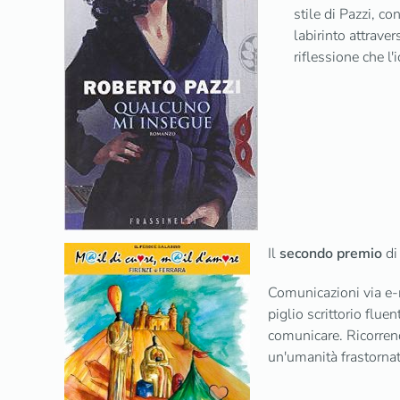
stile di Pazzi, c
labirinto attrave
riflessione che l
Il
secondo premio
di
Comunicazioni via e-m
piglio scrittorio flue
comunicare. Ricorrend
un'umanità frastornat