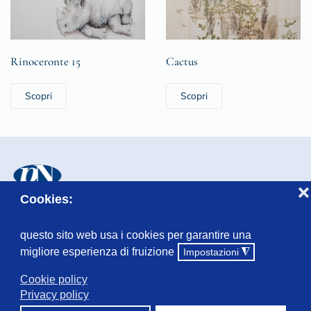
Rinoceronte 15
Cactus
Scopri
Scopri
❌
Cookies:
© Fondazione Lascito Niccolini, Piazzetta Combattenti, 3 - 44121
Ferrara
questo sito web usa i cookies per garantire una
migliore esperienza di fruizione
Impostazioni
◮
Cookie policy
Privacy policy
Privacy
Login